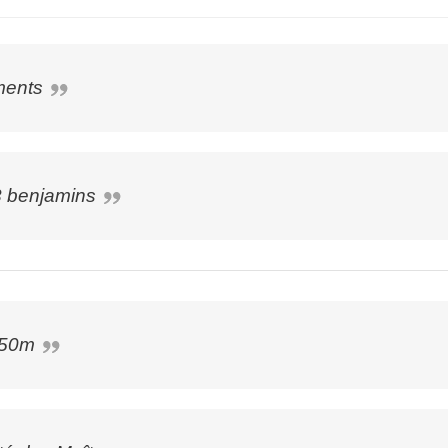
ments
3 benjamins
 50m