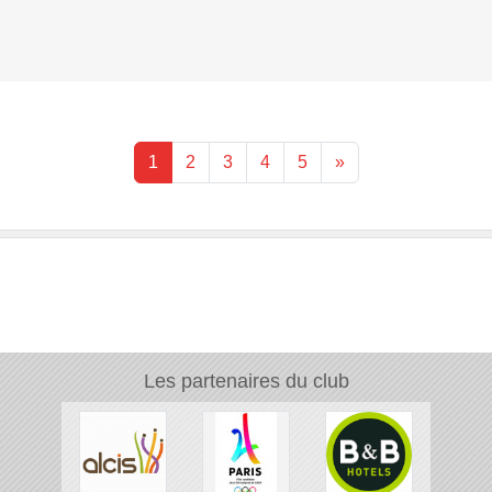
1
2
3
4
5
»
Les partenaires du club