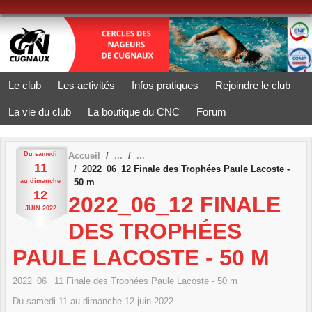
Panneau de gestion des cookies
Le club
Les activités
Infos pratiques
Rejoindre le club
La vie du club
La boutique du CNC
Forum
Du
samedi
Accueil
11
2022_06_12 Finale des Trophées Paule Lacoste -
50 m
au
dimanche
12
2022_06_12 FINALE
JUIN
2022
DES TROPHÉES
PAULE LACOSTE - 50 M
2022_06_ 11 Finale des Trophées Paule Lacoste - 50 m
Du
samedi
11
au
dimanche
12
juin
2022