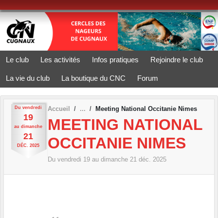
Panneau de gestion des cookies
Le club
Les activités
Infos pratiques
Rejoindre le club
La vie du club
La boutique du CNC
Forum
Du
vendredi
Accueil
Meeting National Occitanie Nimes
19
MEETING NATIONAL
au
dimanche
21
OCCITANIE NIMES
DÉC.
2025
Du
vendredi
19
au
dimanche
21
déc.
2025