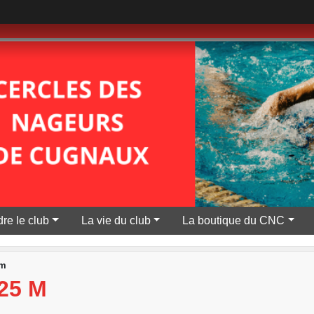
re le club
La vie du club
La boutique du CNC
 m
25 M