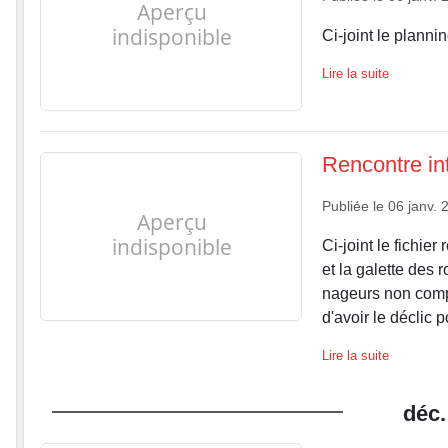
Ci-joint le plann
Lire la suite
Rencontre int
Publiée le
06 janv. 
Ci-joint le fichier
et la galette des
nageurs non compé
d'avoir le déclic po
Lire la suite
déc.