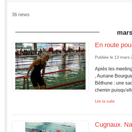
36 news
mar
En route pou
Publiée le
13 mars 
Après les meeting
, Auriane Bourgui
Béthune : une sacr
chemin puisqu'elle
Lire la suite
Cugnaux. Nat