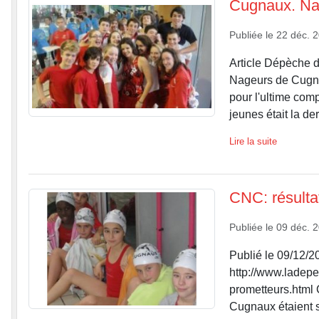
Cugnaux. Nat
Publiée le
22 déc. 
Article Dépèche d
Nageurs de Cugnau
pour l'ultime com
jeunes était la der
Lire la suite
CNC: résulta
Publiée le
09 déc. 
Publié le 09/12/2
http://www.ladepe
prometteurs.html
Cugnaux étaient su