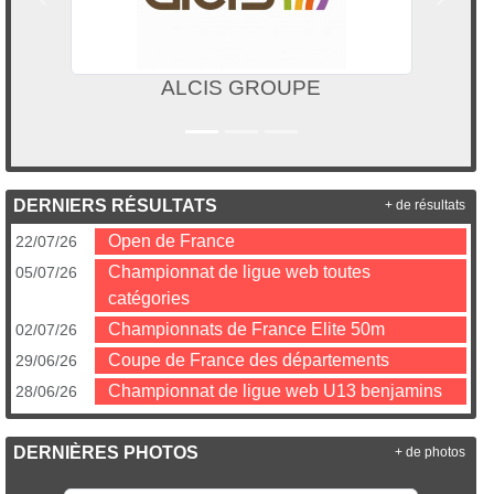
Précedent
Suivan
Le CNC soutient Paris 2024
DERNIERS RÉSULTATS
+ de résultats
Open de France
22/07/26
Championnat de ligue web toutes
05/07/26
catégories
Championnats de France Elite 50m
02/07/26
Coupe de France des départements
29/06/26
Championnat de ligue web U13 benjamins
28/06/26
DERNIÈRES PHOTOS
+ de photos