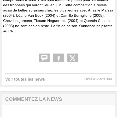
des trophées qui auront lieu en juin. Cette compétition a révélé
aussi de belles surprises chez les plus jeunes avec Anaelle Maïssa
(2004), Léane Van Beek (2004) et Camille Borriglione (2005).
Chez les garçons, Titouan Negueruela (2004) et Quentin Coston
(2005) ne sont pas en reste. La fin de saison s'annonce palpitante
au CNC…
Voir toutes les news
Publié le
02 avril 2013
COMMENTEZ LA NEWS