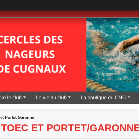
re le club
La vie du club
La boutique du CNC
t Portet/Garonne
,TOEC ET PORTET/GARONN