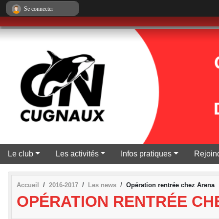
Panneau de gestion des cookies
Se connecter
Le club
Les activités
Infos pratiques
Rejoind
Accueil
2016-2017
Les news
Opération rentrée chez Arena
OPÉRATION RENTRÉE CH