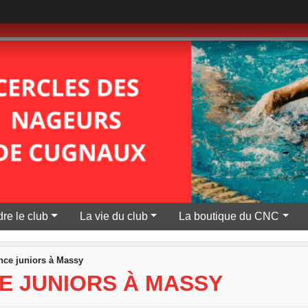
re le club
La vie du club
La boutique du CNC
ce juniors à Massy
E JUNIORS À MASSY