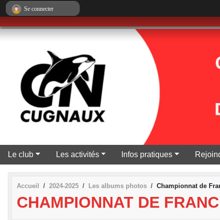
Panneau de gestion des cookies
Se connecter
Le club
Les activités
Infos pratiques
Rejoind
Accueil
2024-2025
Les albums photos
Championnat de Fran
CHAMPIONNAT DE FRANC