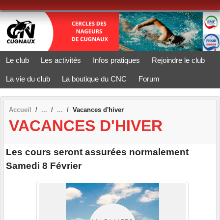
Panneau de gestion des cookies
Le club
Les activités
Infos pratiques
Rejoindre le club
La vie du club
La boutique du CNC
Forum
Accueil
Vacances d'hiver
VACANCES D'HIVER
Les cours seront assurées normalement
Samedi 8 Février