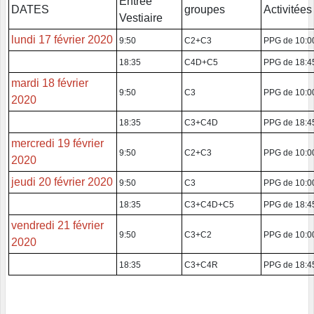
Entrée
DATES
groupes
Activitées
Vestiaire
lundi 17 février 2020
9:50
C2+C3
PPG de 10:00
18:35
C4D+C5
PPG de 18:45
mardi 18 février
9:50
C3
PPG de 10:00
2020
18:35
C3+C4D
PPG de 18:45
mercredi 19 février
9:50
C2+C3
PPG de 10:00
2020
jeudi 20 février 2020
9:50
C3
PPG de 10:00
18:35
C3+C4D+C5
PPG de 18:45
vendredi 21 février
9:50
C3+C2
PPG de 10:00
2020
18:35
C3+C4R
PPG de 18:45